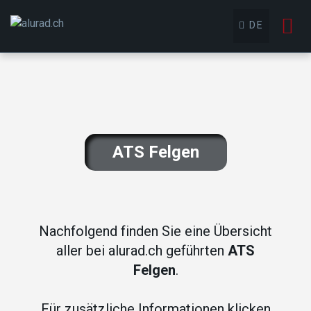
To
DE
nav
ATS Felgen
Nachfolgend finden Sie eine Übersicht
aller bei alurad.ch geführten
ATS
Felgen
.
Für zusätzliche Informationen klicken