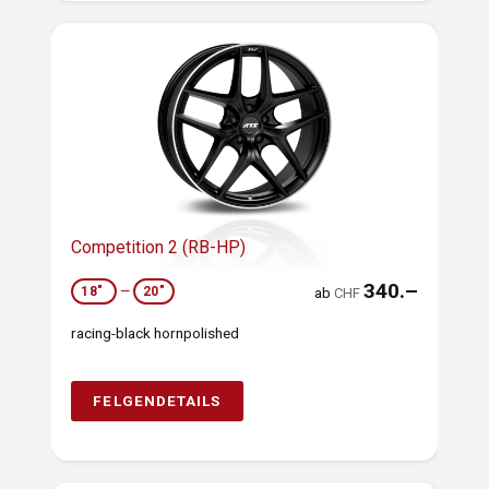
Competition 2 (RB-HP)
340.–
18"
—
20"
ab
CHF
racing-black hornpolished
FELGENDETAILS