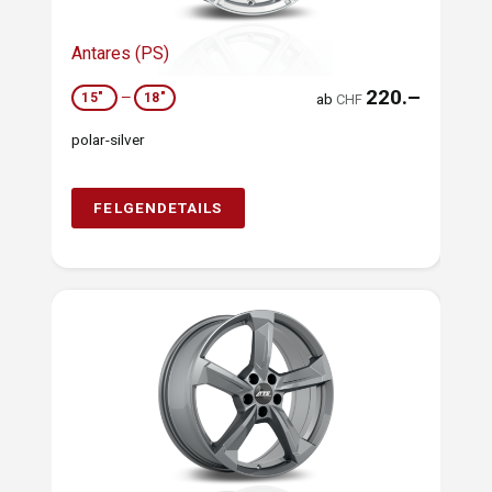
Antares (PS)
220.–
15"
—
18"
ab
CHF
polar-silver
FELGENDETAILS