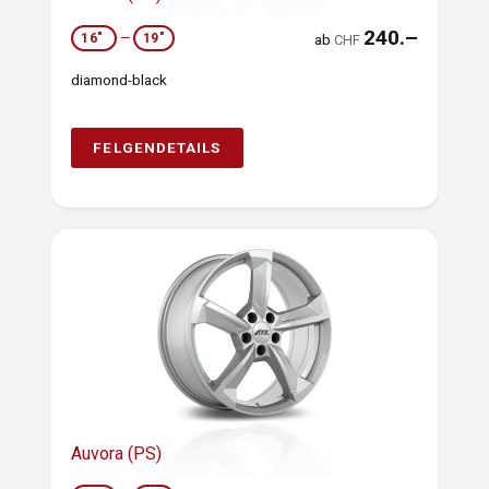
240.–
16"
—
19"
ab
CHF
diamond-black
FELGENDETAILS
Auvora (PS)