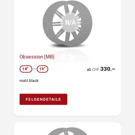
Obsession (MB)
330.–
18"
—
19"
ab
CHF
matt black
FELGENDETAILS