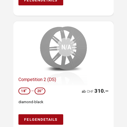
FELGENDETAILS
Competition 2 (DS)
310.–
18"
—
20"
ab
CHF
diamond-black
FELGENDETAILS