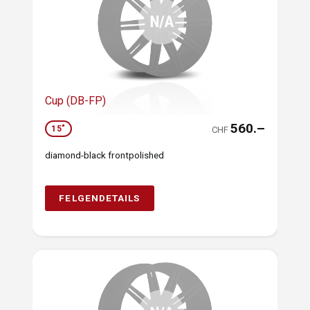
Cup (DB-FP)
560.–
15"
CHF
diamond-black frontpolished
FELGENDETAILS