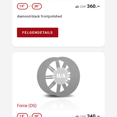
360.–
19"
—
20"
ab
CHF
diamond-black frontpolished
FELGENDETAILS
Force (DG)
340.–
19"
—
20"
ab
CHF