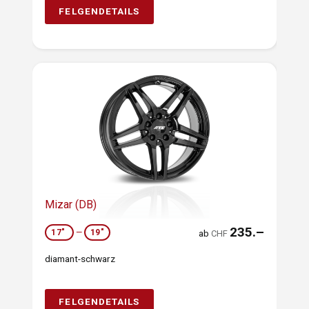
FELGENDETAILS
Mizar (DB)
235.–
17"
—
19"
ab
CHF
diamant-schwarz
FELGENDETAILS