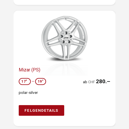
Mizar (PS)
280.–
17"
—
19"
ab
CHF
polar-silver
FELGENDETAILS