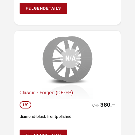
FELGENDETAILS
Classic - Forged (DB-FP)
380.–
19"
CHF
diamond-black frontpolished