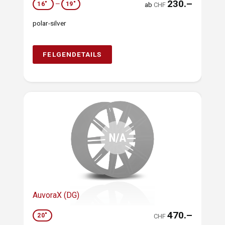
230.–
16"
—
19"
ab
CHF
polar-silver
FELGENDETAILS
AuvoraX (DG)
470.–
20"
CHF