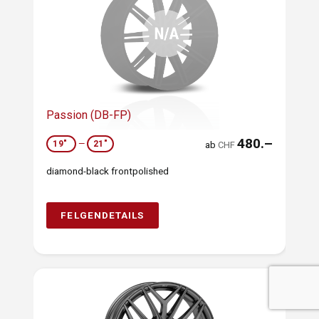
Passion (DB-FP)
480.–
19"
—
21"
ab
CHF
diamond-black frontpolished
FELGENDETAILS