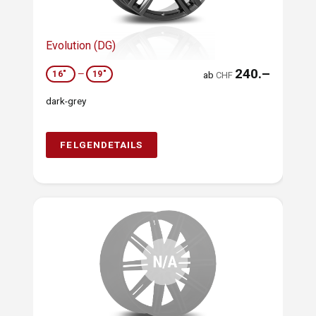
Evolution (DG)
240.–
16"
—
19"
ab
CHF
dark-grey
FELGENDETAILS