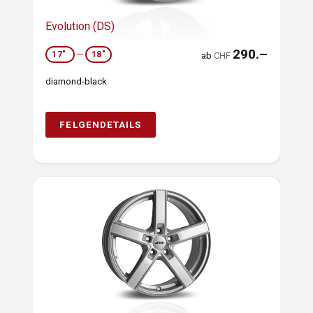
Evolution (DS)
290.–
17"
—
18"
ab
CHF
diamond-black
FELGENDETAILS