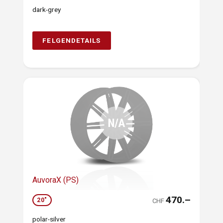
dark-grey
FELGENDETAILS
AuvoraX (PS)
470.–
20"
CHF
polar-silver