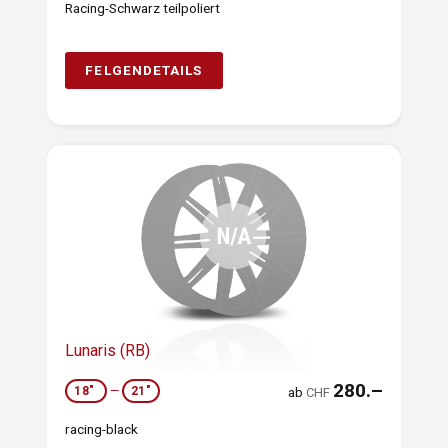
Racing-Schwarz teilpoliert
FELGENDETAILS
Lunaris (RB)
280.–
18"
—
21"
ab
CHF
racing-black