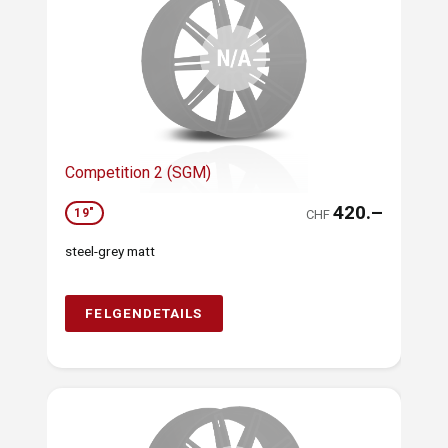
Competition 2 (SGM)
420.–
19"
CHF
steel-grey matt
FELGENDETAILS