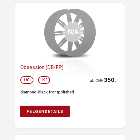
Obsession (DB-FP)
350.–
18"
—
19"
ab
CHF
diamond-black frontpolished
FELGENDETAILS