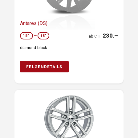
Antares (DS)
230.–
15"
—
18"
ab
CHF
diamond-black
FELGENDETAILS