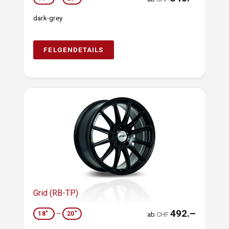
dark-grey
FELGENDETAILS
Grid (RB-TP)
492.–
18"
—
20"
ab
CHF