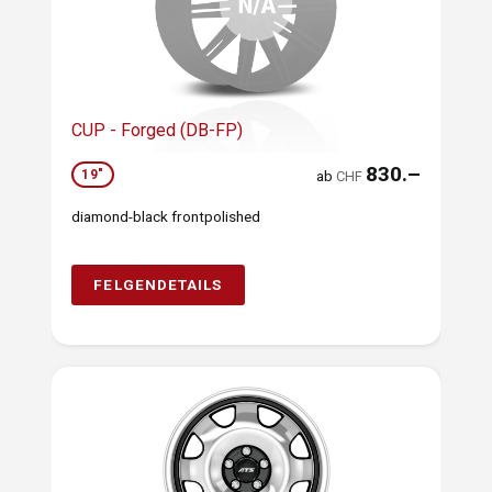
CUP - Forged (DB-FP)
830.–
19"
ab
CHF
diamond-black frontpolished
FELGENDETAILS