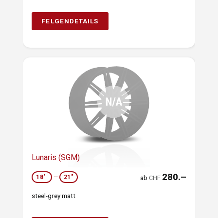
FELGENDETAILS
Lunaris (SGM)
280.–
18"
—
21"
ab
CHF
steel-grey matt