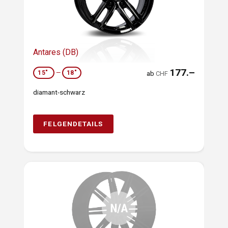
Antares (DB)
177.–
15"
—
18"
ab
CHF
diamant-schwarz
FELGENDETAILS