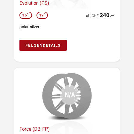
Evolution (PS)
240.–
16"
—
19"
ab
CHF
polar-silver
FELGENDETAILS
Force (DB-FP)