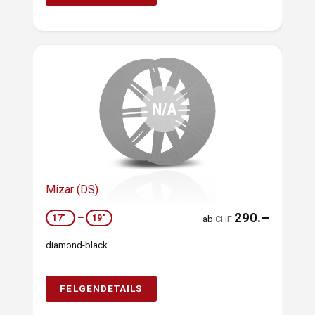
Mizar (DS)
290.–
17"
—
19"
ab
CHF
diamond-black
FELGENDETAILS