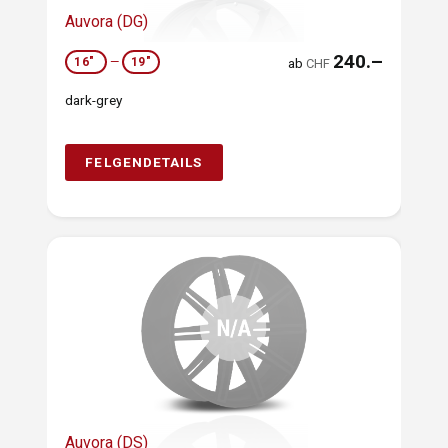
Auvora (DG)
240.–
16"
—
19"
ab
CHF
dark-grey
FELGENDETAILS
Auvora (DS)