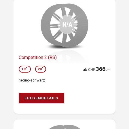
Competition 2 (RS)
366.–
19"
—
20"
ab
CHF
racing-schwarz
FELGENDETAILS