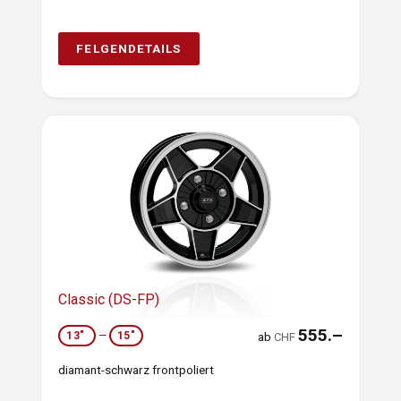
FELGENDETAILS
Classic (DS-FP)
555.–
13"
—
15"
ab
CHF
diamant-schwarz frontpoliert