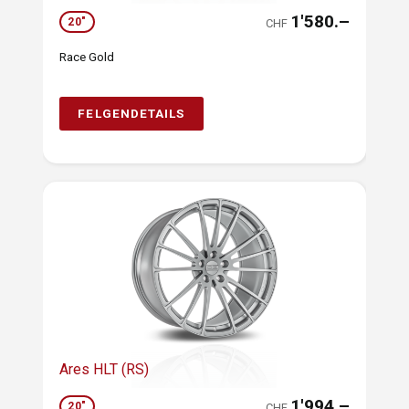
1'580.–
20"
CHF
Race Gold
FELGENDETAILS
Ares HLT (RS)
1'994.–
20"
CHF