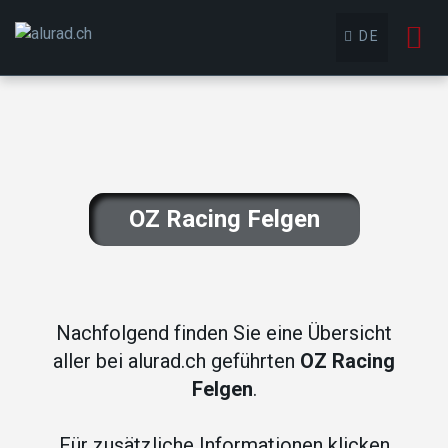
To
DE
nav
OZ Racing Felgen
Nachfolgend finden Sie eine Übersicht
aller bei alurad.ch geführten
OZ Racing
Felgen
.
Für zusätzliche Informationen klicken