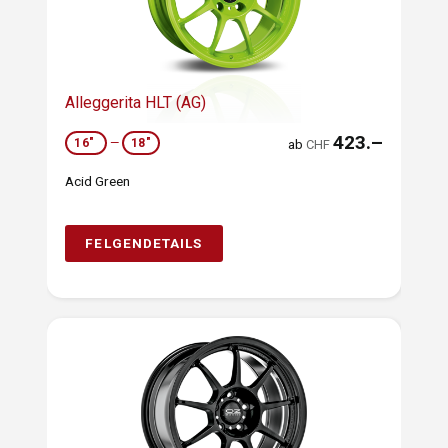
Alleggerita HLT (AG)
423.–
16"
—
18"
ab
CHF
Acid Green
FELGENDETAILS