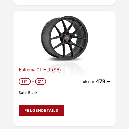
Estrema GT HLT (SB)
479.–
18"
—
21"
ab
CHF
Satin Black
FELGENDETAILS