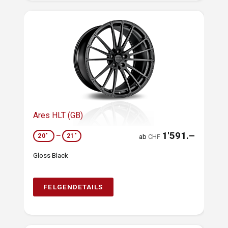
Ares HLT (GB)
1'591.–
20"
—
21"
ab
CHF
Gloss Black
FELGENDETAILS