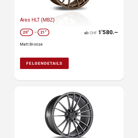
Ares HLT (MBZ)
1'580.–
20"
—
21"
ab
CHF
Matt Bronze
FELGENDETAILS