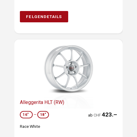
FELGENDETAILS
Alleggerita HLT (RW)
423.–
16"
—
18"
ab
CHF
Race White