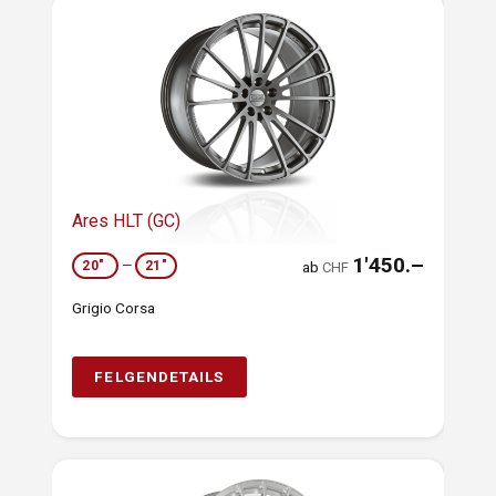
Ares HLT (GC)
1'450.–
20"
—
21"
ab
CHF
Grigio Corsa
FELGENDETAILS