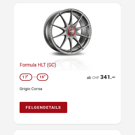
Formula HLT (GC)
341.–
17"
—
19"
ab
CHF
Grigio Corsa
FELGENDETAILS