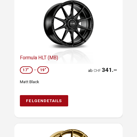
Formula HLT (MB)
341.–
17"
—
19"
ab
CHF
Matt Black
FELGENDETAILS