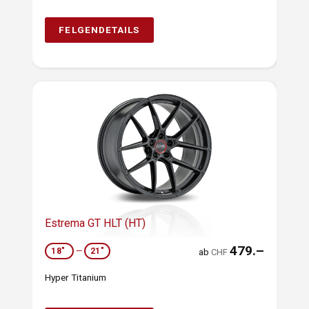
FELGENDETAILS
Estrema GT HLT (HT)
479.–
18"
—
21"
ab
CHF
Hyper Titanium