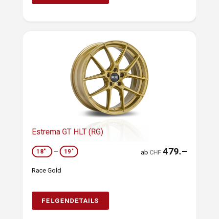
Estrema GT HLT (RG)
479.–
18"
—
19"
ab
CHF
Race Gold
FELGENDETAILS