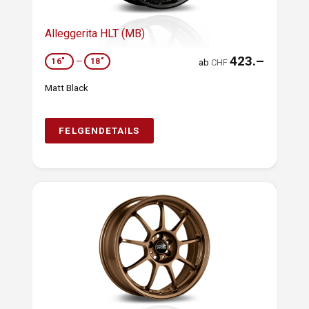
Alleggerita HLT (MB)
423.–
16"
—
18"
ab
CHF
Matt Black
FELGENDETAILS