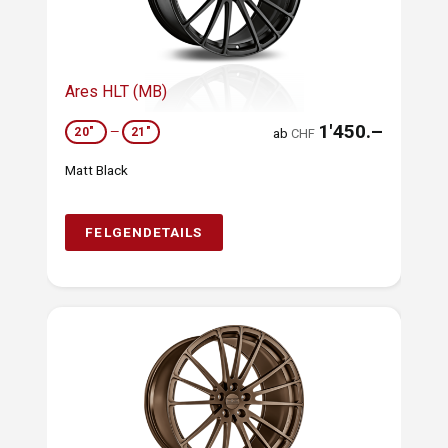
Ares HLT (MB)
1'450.–
20"
—
21"
ab
CHF
Matt Black
FELGENDETAILS