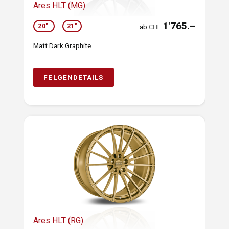
Ares HLT (MG)
1'765.–
20"
—
21"
ab
CHF
Matt Dark Graphite
FELGENDETAILS
Ares HLT (RG)