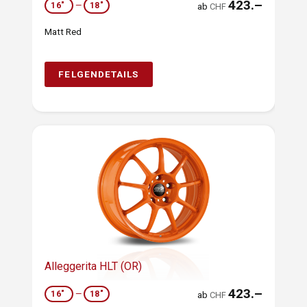
423.–
16"
—
18"
ab
CHF
Matt Red
FELGENDETAILS
Alleggerita HLT (OR)
423.–
16"
—
18"
ab
CHF