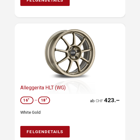
FELGENDETAILS
Alleggerita HLT (WG)
423.–
16"
—
18"
ab
CHF
White Gold
FELGENDETAILS