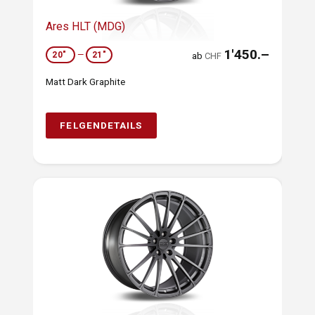
Ares HLT (MDG)
1'450.–
20"
—
21"
ab
CHF
Matt Dark Graphite
FELGENDETAILS