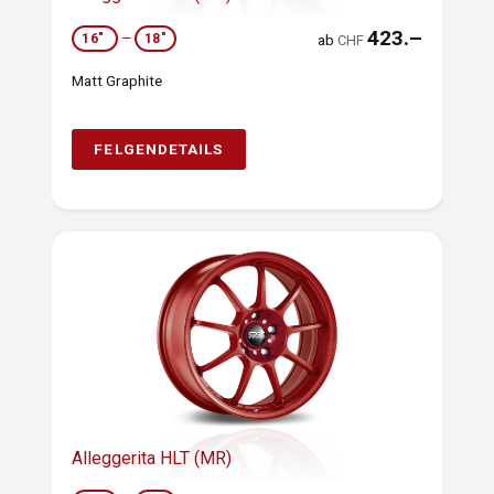
423.–
16"
—
18"
ab
CHF
Matt Graphite
FELGENDETAILS
Alleggerita HLT (MR)