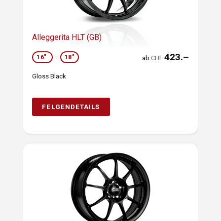
Alleggerita HLT (GB)
423.–
16"
—
18"
ab
CHF
Gloss Black
FELGENDETAILS