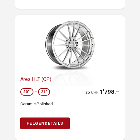
Ares HLT (CP)
1'798.–
20"
—
21"
ab
CHF
Ceramic Polished
FELGENDETAILS