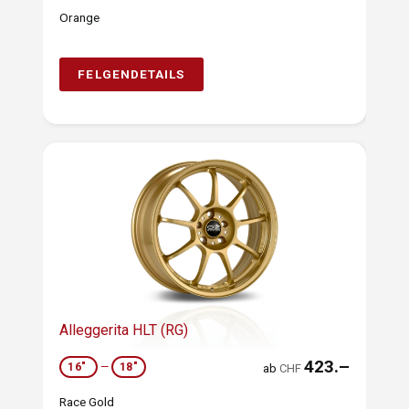
Orange
FELGENDETAILS
Alleggerita HLT (RG)
423.–
16"
—
18"
ab
CHF
Race Gold