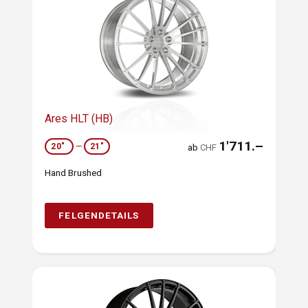
Ares HLT (HB)
1'711.–
20"
—
21"
ab
CHF
Hand Brushed
FELGENDETAILS