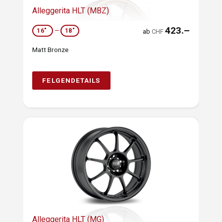
Alleggerita HLT (MBZ)
423.–
16"
—
18"
ab
CHF
Matt Bronze
FELGENDETAILS
Alleggerita HLT (MG)