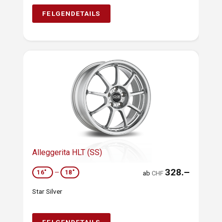
FELGENDETAILS
Alleggerita HLT (SS)
328.–
16"
—
18"
ab
CHF
Star Silver