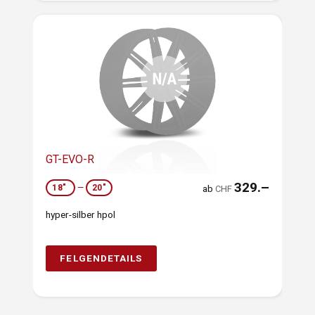
GT-EVO-R
329.–
18"
—
20"
ab
CHF
hyper-silber hpol
FELGENDETAILS