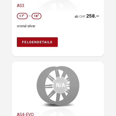
AS3
258.–
17"
—
18"
ab
CHF
cristal silver
FELGENDETAILS
AS4-EVO