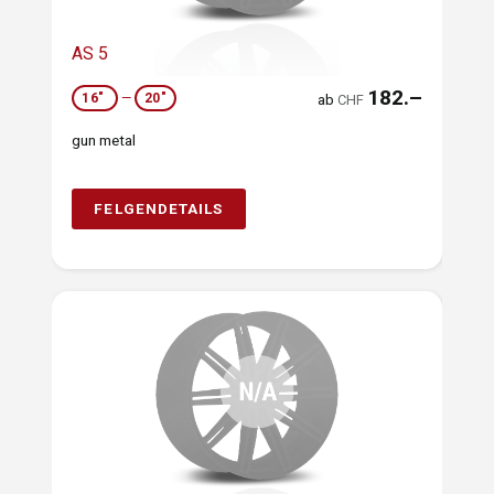
AS 5
182.–
16"
—
20"
ab
CHF
gun metal
FELGENDETAILS