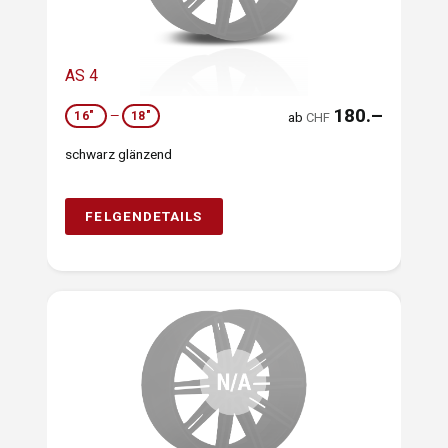
AS 4
180.–
16"
—
18"
ab
CHF
schwarz glänzend
FELGENDETAILS