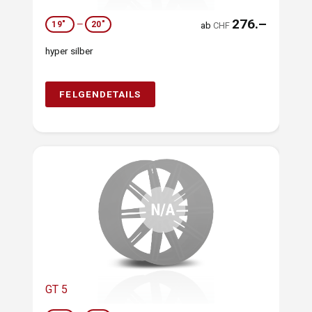
276.–
19"
—
20"
ab
CHF
hyper silber
FELGENDETAILS
GT 5