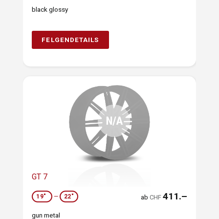
black glossy
FELGENDETAILS
GT 7
411.–
19"
—
22"
ab
CHF
gun metal