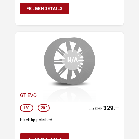
FELGENDETAILS
GT EVO
329.–
18"
—
20"
ab
CHF
black lip polished