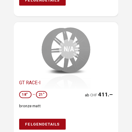
FELGENDETAILS
GT RACE-I
411.–
18"
—
21"
ab
CHF
bronze matt
FELGENDETAILS