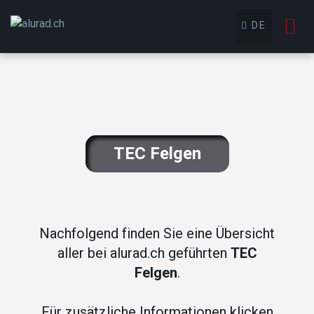
To
DE
nav
TEC Felgen
Nachfolgend finden Sie eine Übersicht
aller bei alurad.ch geführten
TEC
Felgen
.
Für zusätzliche Informationen klicken