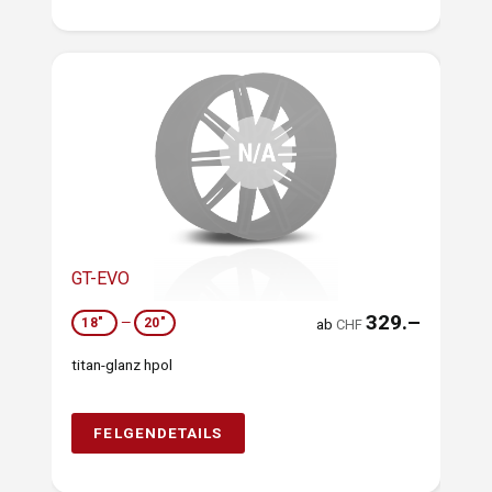
GT-EVO
329.–
18"
—
20"
ab
CHF
titan-glanz hpol
FELGENDETAILS