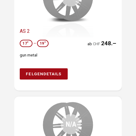
AS 2
248.–
17"
—
19"
ab
CHF
gun metal
FELGENDETAILS