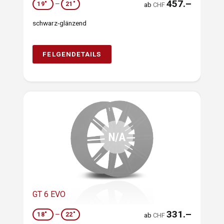
457.–
19"
—
21"
ab
CHF
schwarz-glänzend
FELGENDETAILS
GT 6 EVO
331.–
18"
—
22"
ab
CHF