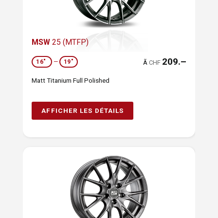
MSW
25 (MTFP)
209.–
16"
—
19"
Ã
CHF
Matt Titanium Full Polished
AFFICHER LES DÉTAILS