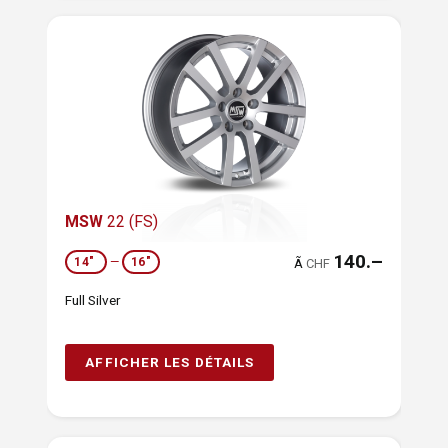
MSW
22 (FS)
140.–
14"
—
16"
Ã
CHF
Full Silver
AFFICHER LES DÉTAILS