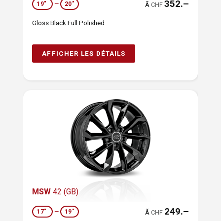
352.–
19"
—
20"
Ã
CHF
Gloss Black Full Polished
AFFICHER LES DÉTAILS
MSW
42 (GB)
249.–
17"
—
19"
Ã
CHF