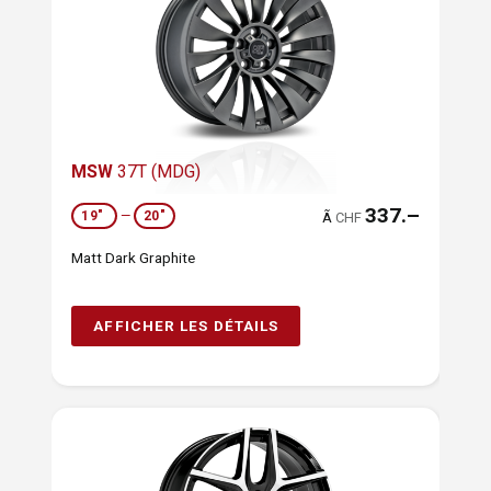
MSW
37T (MDG)
337.–
19"
—
20"
Ã
CHF
Matt Dark Graphite
AFFICHER LES DÉTAILS