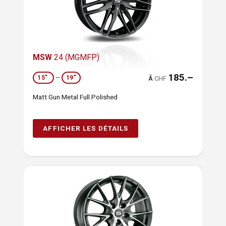
MSW
24 (MGMFP)
185.–
15"
—
19"
Ã
CHF
Matt Gun Metal Full Polished
AFFICHER LES DÉTAILS