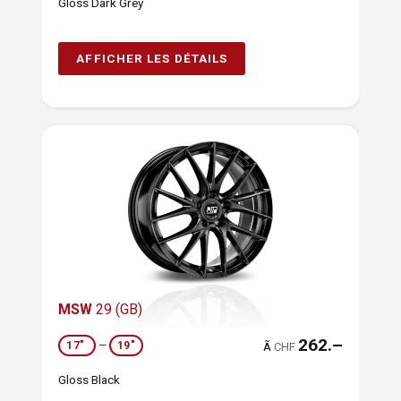
Gloss Dark Grey
AFFICHER LES DÉTAILS
MSW
29 (GB)
262.–
17"
—
19"
Ã
CHF
Gloss Black