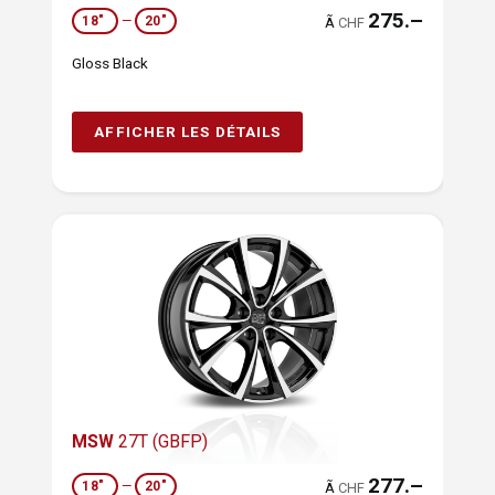
275.–
18"
—
20"
Ã
CHF
Gloss Black
AFFICHER LES DÉTAILS
MSW
27T (GBFP)
277.–
18"
—
20"
Ã
CHF