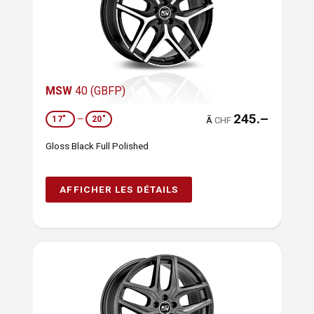
MSW
40 (GBFP)
245.–
17"
—
20"
Ã
CHF
Gloss Black Full Polished
AFFICHER LES DÉTAILS