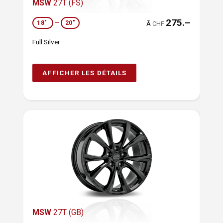
MSW
27T (FS)
275.–
18"
—
20"
Ã
CHF
Full Silver
AFFICHER LES DÉTAILS
MSW
27T (GB)