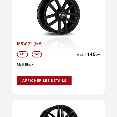
MSW
22 (MB)
140.–
14"
—
16"
Ã
CHF
Matt Black
AFFICHER LES DÉTAILS