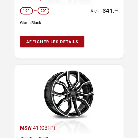
341.–
19"
—
20"
Ã
CHF
Gloss Black
AFFICHER LES DÉTAILS
MSW
41 (GBFP)