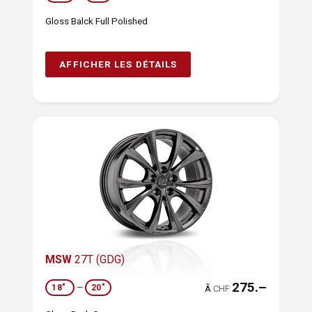
Gloss Balck Full Polished
AFFICHER LES DÉTAILS
MSW
27T (GDG)
275.–
18"
—
20"
Ã
CHF