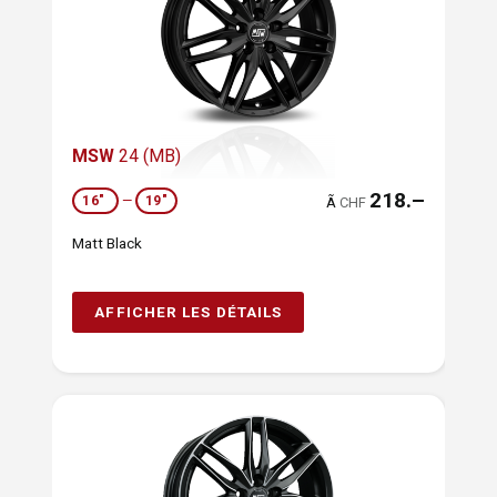
MSW
24 (MB)
218.–
16"
—
19"
Ã
CHF
Matt Black
AFFICHER LES DÉTAILS