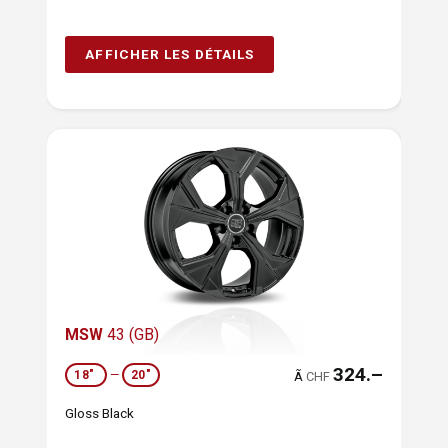
AFFICHER LES DÉTAILS
MSW
43 (GB)
324.–
18"
—
20"
Ã
CHF
Gloss Black