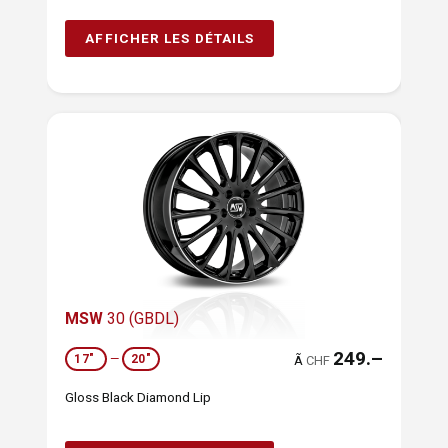
AFFICHER LES DÉTAILS
MSW
30 (GBDL)
249.–
17"
—
20"
Ã
CHF
Gloss Black Diamond Lip