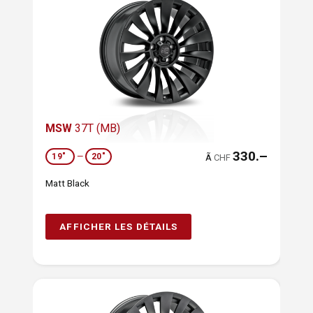
MSW
37T (MB)
330.–
19"
—
20"
Ã
CHF
Matt Black
AFFICHER LES DÉTAILS