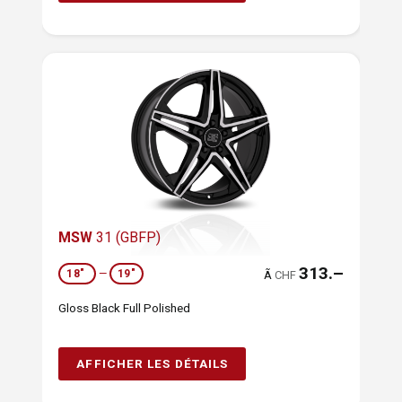
MSW
31 (GBFP)
313.–
18"
—
19"
Ã
CHF
Gloss Black Full Polished
AFFICHER LES DÉTAILS