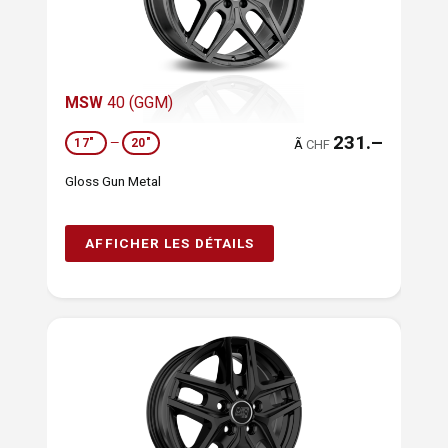
MSW
40 (GGM)
231.–
17"
—
20"
Ã
CHF
Gloss Gun Metal
AFFICHER LES DÉTAILS