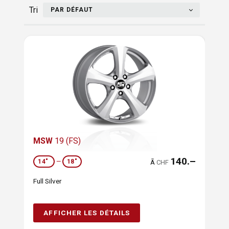
Tri
PAR DÉFAUT
MSW
19 (FS)
140.–
14"
—
18"
Ã
CHF
Full Silver
AFFICHER LES DÉTAILS