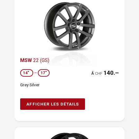
MSW
22 (GS)
140.–
14"
—
17"
Ã
CHF
Grey Silver
AFFICHER LES DÉTAILS