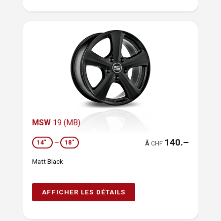
MSW
19 (MB)
140.–
14"
—
18"
Ã
CHF
Matt Black
AFFICHER LES DÉTAILS