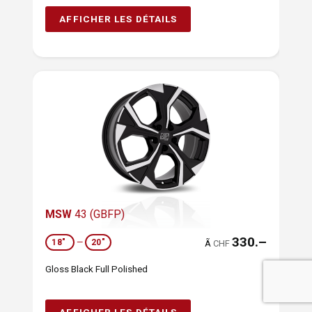
AFFICHER LES DÉTAILS
MSW
43 (GBFP)
330.–
18"
—
20"
Ã
CHF
Gloss Black Full Polished