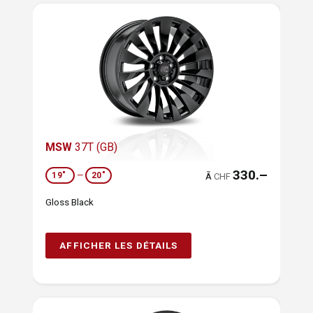
MSW
37T (GB)
330.–
19"
—
20"
Ã
CHF
Gloss Black
AFFICHER LES DÉTAILS