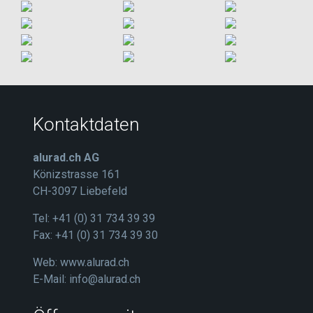
Kontaktdaten
alurad.ch AG
Könizstrasse 161
CH-3097 Liebefeld
Tel: +41 (0) 31 734 39 39
Fax: +41 (0) 31 734 39 30
Web:
www.alurad.ch
E-Mail:
info@alurad.ch