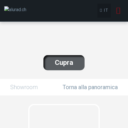
To
IT
nav
Cupra
Showroom
Torna alla panoramica