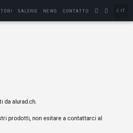
IT
ITORI
GALERIE
NEWS
CONTATTO
i da alurad.ch.
ri prodotti, non esitare a contattarci al