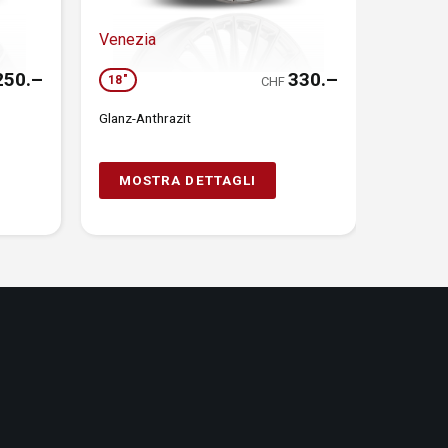
Venezia
250.–
330.–
18"
CHF
Glanz-Anthrazit
MOSTRA DETTAGLI