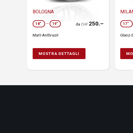
BOLOGNA
MILA
250.–
18"
—
19"
17"
da
CHF
Matt-Anthrazit
Glanz-
MOSTRA DETTAGLI
MO