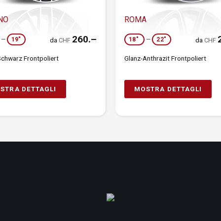
NO
ROMA
260.–
—
19"
18"
—
22"
da
da
CHF
CHF
Schwarz Frontpoliert
Glanz-Anthrazit Frontpoliert
STRA DETTAGLI
MOSTRA DETTAGLI