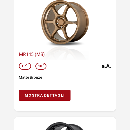
MR145 (MB)
a.A.
17"
—
18"
Matte Bronze
MOSTRA DETTAGLI