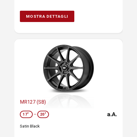
MOSTRA DETTAGLI
MR127 (SB)
a.A.
17"
—
20"
Satin Black