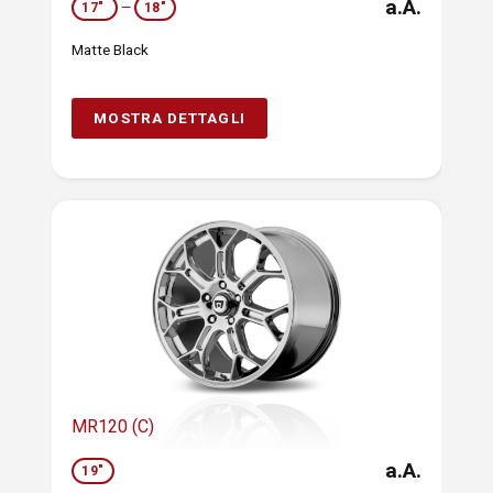
a.A.
17"
—
18"
Matte Black
MOSTRA DETTAGLI
MR120 (C)
a.A.
19"