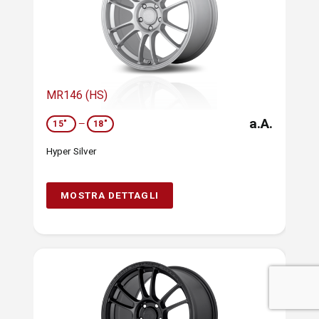
MR146 (HS)
a.A.
15"
—
18"
Hyper Silver
MOSTRA DETTAGLI