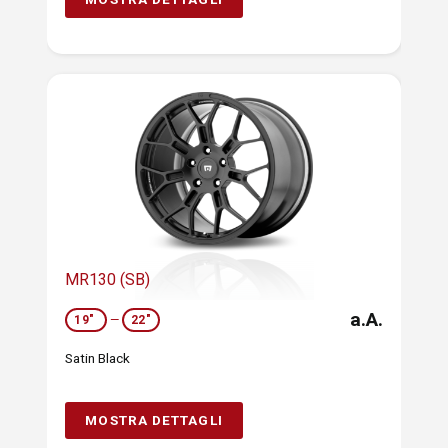
MR130 (SB)
a.A.
19"
—
22"
Satin Black
MOSTRA DETTAGLI