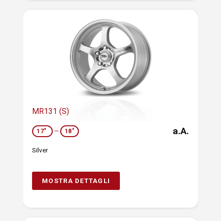
MR131 (S)
a.A.
17"
—
18"
Silver
MOSTRA DETTAGLI