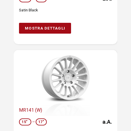
Satin Black
MOSTRA DETTAGLI
MR141 (W)
a.A.
15"
—
17"