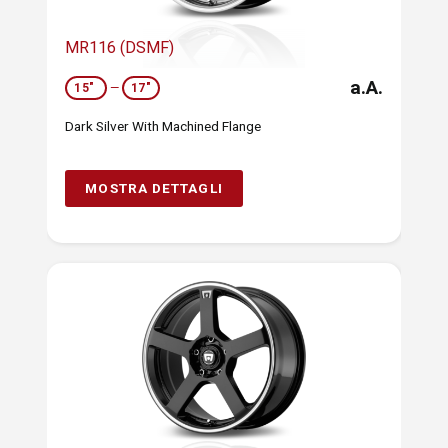
MR116 (DSMF)
a.A.
15"
—
17"
Dark Silver With Machined Flange
MOSTRA DETTAGLI