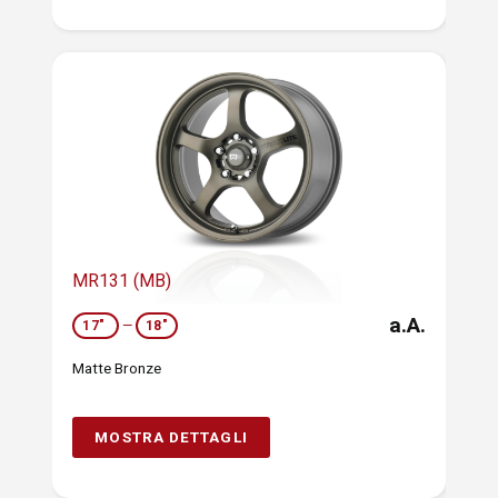
MR131 (MB)
a.A.
17"
—
18"
Matte Bronze
MOSTRA DETTAGLI