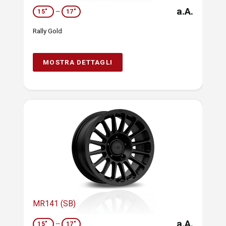
a.A.
15"
—
17"
Rally Gold
MOSTRA DETTAGLI
MR141 (SB)
a.A.
15"
—
17"