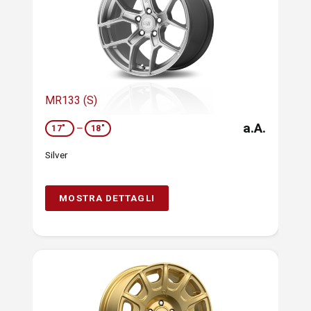
MR133 (S)
a.A.
17"
—
18"
Silver
MOSTRA DETTAGLI