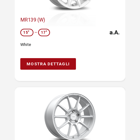
MR139 (W)
a.A.
15"
—
17"
White
MOSTRA DETTAGLI