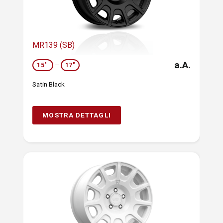
MR139 (SB)
a.A.
15"
—
17"
Satin Black
MOSTRA DETTAGLI