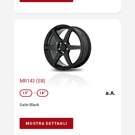
MR143 (SB)
a.A.
15"
—
18"
Satin Black
MOSTRA DETTAGLI