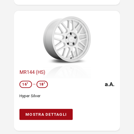
MR144 (HS)
a.A.
16"
—
18"
Hyper Silver
MOSTRA DETTAGLI