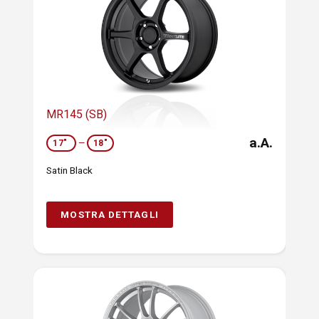
MR145 (SB)
a.A.
17"
—
18"
Satin Black
MOSTRA DETTAGLI