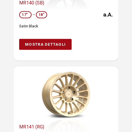
MR140 (SB)
a.A.
17"
—
18"
Satin Black
MOSTRA DETTAGLI
MR141 (RG)