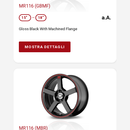
MR116 (GBMF)
a.A.
15"
—
18"
Gloss Black With Machined Flange
MOSTRA DETTAGLI
MR116 (MBR)