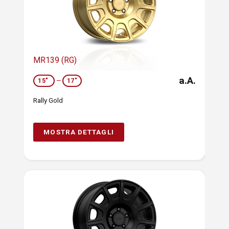
MR139 (RG)
a.A.
15"
—
17"
Rally Gold
MOSTRA DETTAGLI