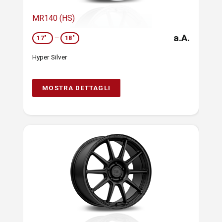
MR140 (HS)
a.A.
17"
—
18"
Hyper Silver
MOSTRA DETTAGLI