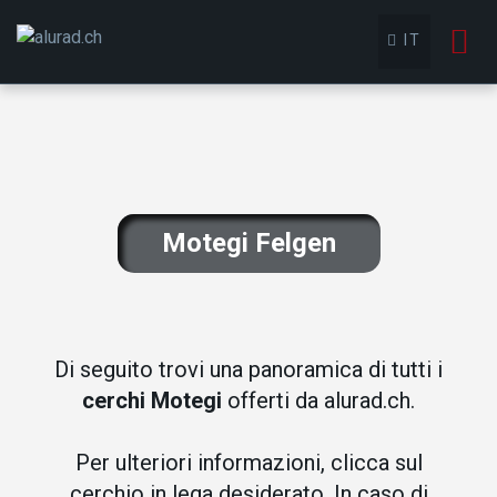
To
IT
nav
Motegi Felgen
Di seguito trovi una panoramica di tutti i
cerchi Motegi
offerti da alurad.ch.
Per ulteriori informazioni, clicca sul
cerchio in lega desiderato. In caso di