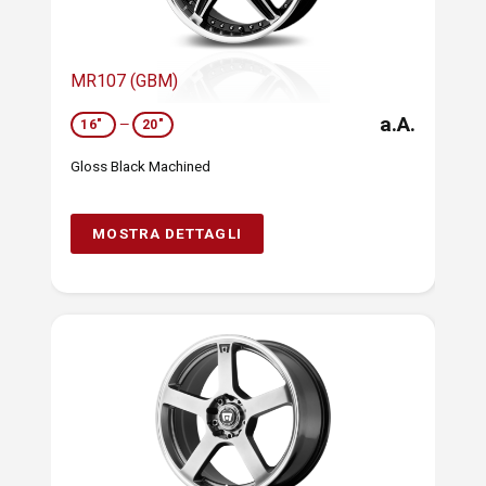
MR107 (GBM)
a.A.
16"
—
20"
Gloss Black Machined
MOSTRA DETTAGLI