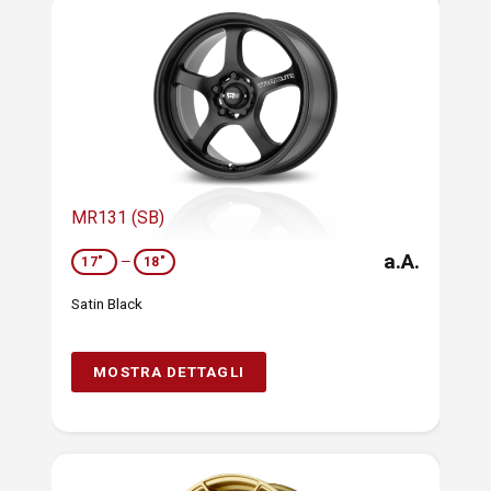
MR131 (SB)
a.A.
17"
—
18"
Satin Black
MOSTRA DETTAGLI