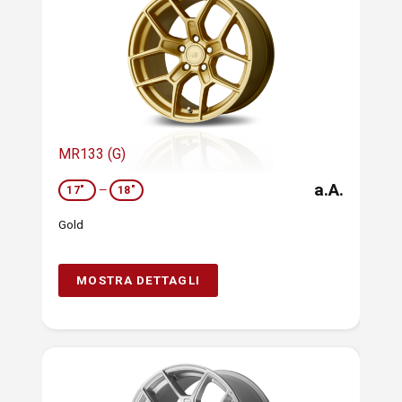
MR133 (G)
a.A.
17"
—
18"
Gold
MOSTRA DETTAGLI