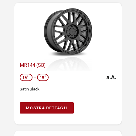
MR144 (SB)
a.A.
16"
—
18"
Satin Black
MOSTRA DETTAGLI