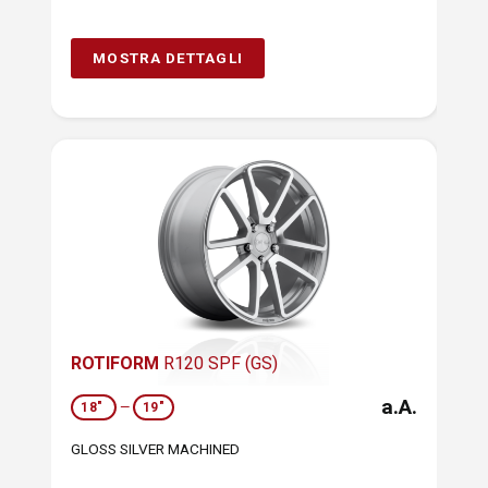
MOSTRA DETTAGLI
ROTIFORM
R120 SPF (GS)
a.A.
18"
—
19"
GLOSS SILVER MACHINED