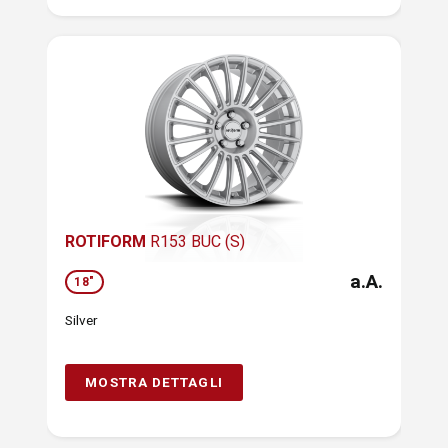
ROTIFORM
R153 BUC (S)
a.A.
18"
Silver
MOSTRA DETTAGLI