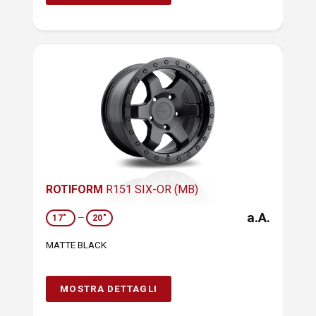
ROTIFORM
R151 SIX-OR (MB)
a.A.
17"
—
20"
MATTE BLACK
MOSTRA DETTAGLI