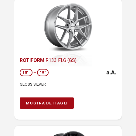
ROTIFORM
R133 FLG (GS)
a.A.
18"
—
19"
GLOSS SILVER
MOSTRA DETTAGLI