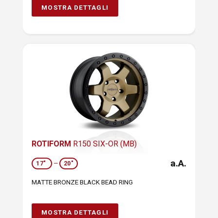
MOSTRA DETTAGLI
ROTIFORM
R150 SIX-OR (MB)
a.A.
17"
—
20"
MATTE BRONZE BLACK BEAD RING
MOSTRA DETTAGLI