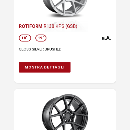
ROTIFORM
R138 KPS (GSB)
a.A.
18"
—
19"
GLOSS SILVER BRUSHED
MOSTRA DETTAGLI