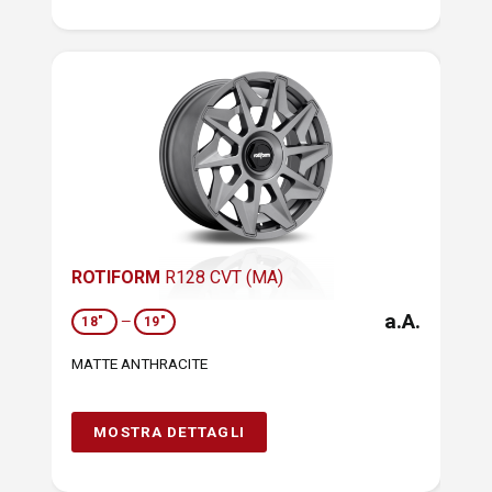
ROTIFORM
R128 CVT (MA)
a.A.
18"
—
19"
MATTE ANTHRACITE
MOSTRA DETTAGLI