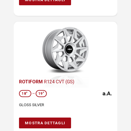
ROTIFORM
R124 CVT (GS)
a.A.
18"
—
19"
GLOSS SILVER
MOSTRA DETTAGLI